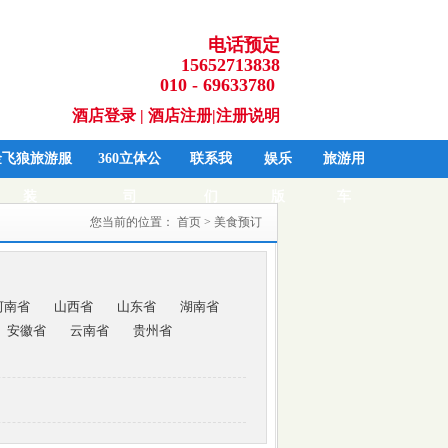
电话预定
15652713838
010 - 69633780
酒店登录
|
酒店注册
|
注册说明
金飞狼旅游服
360立体公
联系我
娱乐
旅游用
装
司
们
版
车
您当前的位置：
首页
> 美食预订
河南省
山西省
山东省
湖南省
安徽省
云南省
贵州省