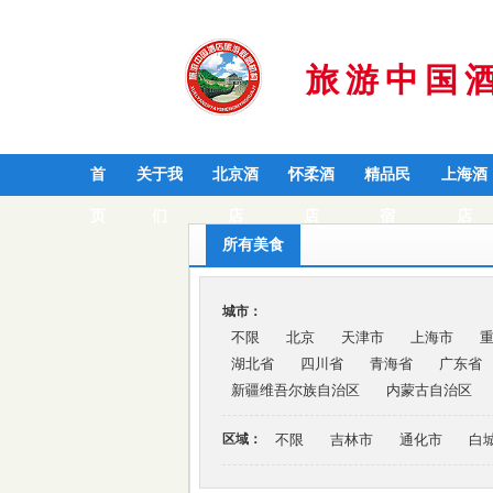
旅游中国
首
关于我
北京酒
怀柔酒
精品民
上海酒
页
们
店
店
宿
店
所有美食
城市：
不限
北京
天津市
上海市
湖北省
四川省
青海省
广东省
新疆维吾尔族自治区
内蒙古自治区
区域：
不限
吉林市
通化市
白