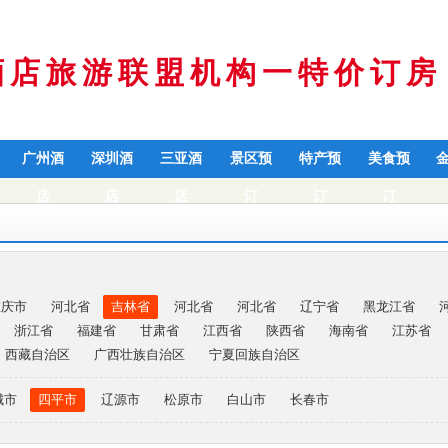
酒店旅游联盟机构一特价订房
广州酒
深圳酒
三亚酒
景区预
特产预
美食预
店
店
店
订
订
订
重庆市
河北省
吉林省
河北省
河北省
辽宁省
黑龙江省
浙江省
福建省
甘肃省
江西省
陕西省
海南省
江苏省
西藏自治区
广西壮族自治区
宁夏回族自治区
城市
四平市
辽源市
松原市
白山市
长春市