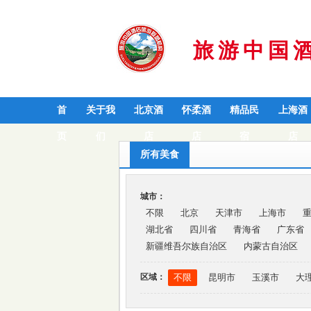
旅游中国
首
关于我
北京酒
怀柔酒
精品民
上海酒
页
们
店
店
宿
店
所有美食
城市：
不限
北京
天津市
上海市
湖北省
四川省
青海省
广东省
新疆维吾尔族自治区
内蒙古自治区
区域：
不限
昆明市
玉溪市
大