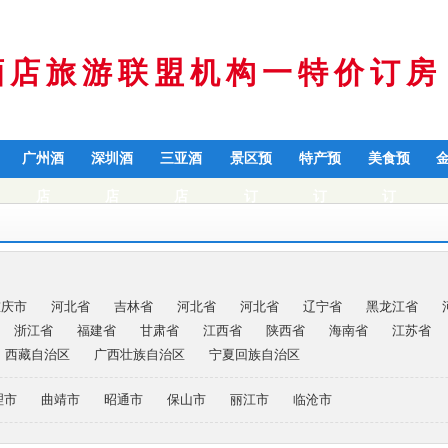
酒店旅游联盟机构一特价订房
广州酒
深圳酒
三亚酒
景区预
特产预
美食预
店
店
店
订
订
订
重庆市
河北省
吉林省
河北省
河北省
辽宁省
黑龙江省
浙江省
福建省
甘肃省
江西省
陕西省
海南省
江苏省
西藏自治区
广西壮族自治区
宁夏回族自治区
理市
曲靖市
昭通市
保山市
丽江市
临沧市