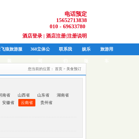
电话预定
15652713838
010 - 69633780
酒店登录
|
酒店注册
|
注册说明
金飞狼旅游服
360立体公
联系我
娱乐
旅游用
装
司
们
版
车
您当前的位置：
首页
> 美食预订
河南省
山西省
山东省
湖南省
安徽省
云南省
贵州省