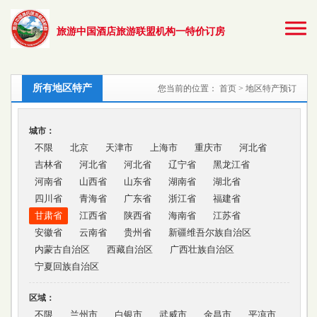
旅游中国酒店旅游联盟机构一特价订房
所有地区特产
您当前的位置：
首页
> 地区特产预订
城市：
不限
北京
天津市
上海市
重庆市
河北省
吉林省
河北省
河北省
辽宁省
黑龙江省
河南省
山西省
山东省
湖南省
湖北省
四川省
青海省
广东省
浙江省
福建省
甘肃省
江西省
陕西省
海南省
江苏省
安徽省
云南省
贵州省
新疆维吾尔族自治区
内蒙古自治区
西藏自治区
广西壮族自治区
宁夏回族自治区
区域：
不限
兰州市
白银市
武威市
金昌市
平凉市