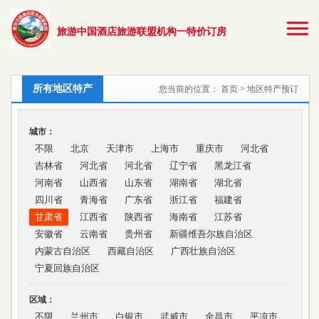
旅游中国酒店旅游联盟机构一特价订房
所有地区特产
您当前的位置：
首页
> 地区特产预订
城市：
不限
北京
天津市
上海市
重庆市
河北省
吉林省
河北省
河北省
辽宁省
黑龙江省
河南省
山西省
山东省
湖南省
湖北省
四川省
青海省
广东省
浙江省
福建省
甘肃省
江西省
陕西省
海南省
江苏省
安徽省
云南省
贵州省
新疆维吾尔族自治区
内蒙古自治区
西藏自治区
广西壮族自治区
宁夏回族自治区
区域：
不限
兰州市
白银市
武威市
金昌市
平凉市