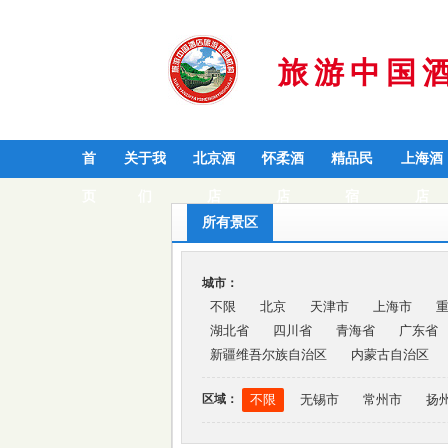
旅游中国
首
关于我
北京酒
怀柔酒
精品民
上海酒
页
们
店
店
宿
店
所有景区
城市：
不限
北京
天津市
上海市
湖北省
四川省
青海省
广东省
新疆维吾尔族自治区
内蒙古自治区
区域：
不限
无锡市
常州市
扬