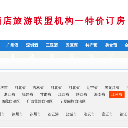
酒店旅游联盟机构一特价订房
广州酒
深圳酒
三亚酒
景区预
特产预
美食预
店
店
店
订
订
订
重庆市
河北省
吉林省
河北省
河北省
辽宁省
黑龙江省
浙江省
福建省
甘肃省
江西省
陕西省
海南省
江苏省
西藏自治区
广西壮族自治区
宁夏回族自治区
州市
徐州市
苏州市
连云港
盐城市
淮安市
宿迁市
镇江