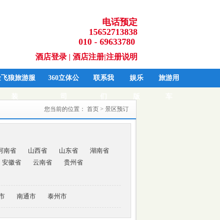
电话预定
15652713838
010 - 69633780
酒店登录
|
酒店注册
|
注册说明
金飞狼旅游服
360立体公
联系我
娱乐
旅游用
装
司
们
版
车
您当前的位置：
首页
> 景区预订
河南省
山西省
山东省
湖南省
安徽省
云南省
贵州省
市
南通市
泰州市