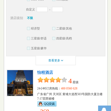
自定义
-
酒店级别
不限
经济型
二星级/其他
三星级/舒适
四星级/高档
五星级/豪华
查看更多
怡程酒店
4
星级
24小时订房热线：
400 0560 628
广东省广州 天河区 黄埔大道西503号国防大厦主楼
7-17层西裙楼